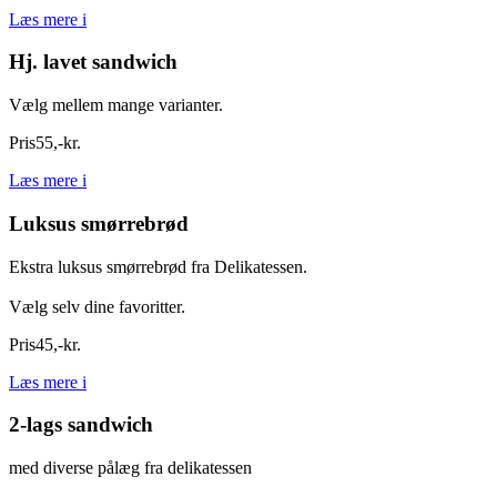
Læs mere
i
Hj. lavet sandwich
Vælg mellem mange varianter.
Pris
55
,
-
kr.
Læs mere
i
Luksus smørrebrød
Ekstra luksus smørrebrød fra Delikatessen.
Vælg selv dine favoritter.
Pris
45
,
-
kr.
Læs mere
i
2-lags sandwich
med diverse pålæg fra delikatessen