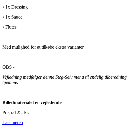
• 1x Dressing
• 1x Sauce
• Flutes
Med mulighed for at tilkøbe ekstra varianter.
OBS -
Vejledning medfølger denne Steg-Selv menu til endelig tilberedning
hjemme.
Billedmaterialet er vejledende
Pris
fra
125
,
-
kr.
Læs mere
i