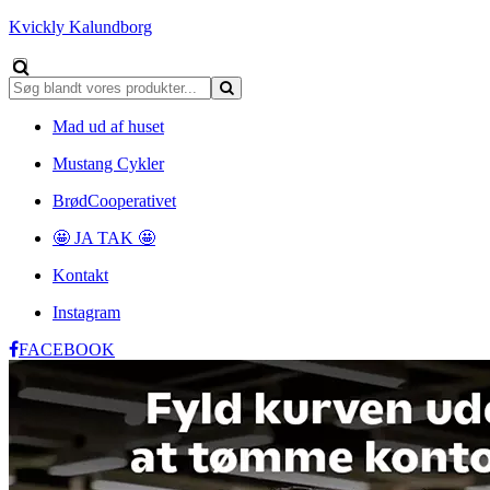
Kvickly Kalundborg
Mad ud af huset
Mustang Cykler
BrødCooperativet
🤩 JA TAK 🤩
Kontakt
Instagram
FACEBOOK