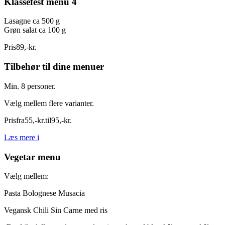
Klassefest menu 4
Lasagne ca 500 g
Grøn salat ca 100 g
Pris
89
,
-
kr.
Tilbehør til dine menuer
Min. 8 personer.
Vælg mellem flere varianter.
Pris
fra
55
,
-
kr.
til
95
,
-
kr.
Læs mere
i
Vegetar menu
Vælg mellem:
Pasta Bolognese Musacia
Vegansk Chili Sin Carne med ris