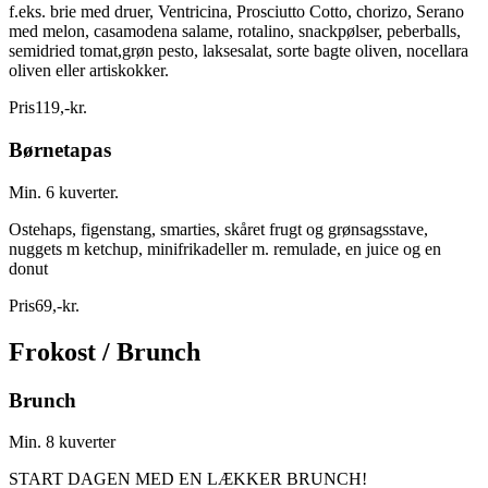
f.eks. brie med druer, Ventricina, Prosciutto Cotto, chorizo, Serano
med melon, casamodena salame, rotalino, snackpølser, peberballs,
semidried tomat,grøn pesto, laksesalat, sorte bagte oliven, nocellara
oliven eller artiskokker.
Pris
119
,
-
kr.
Børnetapas
Min. 6 kuverter.
Ostehaps, figenstang, smarties, skåret frugt og grønsagsstave,
nuggets m ketchup, minifrikadeller m. remulade, en juice og en
donut
Pris
69
,
-
kr.
Frokost / Brunch
Brunch
Min. 8 kuverter
START DAGEN MED EN LÆKKER BRUNCH!