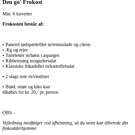
Den go' Frokost
Min. 6 kuverter
Frokosten består af:
• Paneret rødspættefilet m/remoulade og citron
• Æg og rejer
• Tarteletter m/høns i asparges
• Ribbenssteg m/agurkesalat
• Klassiske frikadeller m/kartoffelsalat
• 2 slags oste m/vindruer
• Brød, smør og kiks kan
tilkøbes for kr. 20,- pr. person
OBS -
Vejledning medfølger ved afhentning, så du nemt kan tilberede din
frokostderhjemme