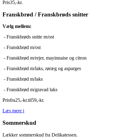
Pris
35
,
-
kr.
Franskbrød / Franskbrøds snitter
Vælg mellem:
- Franskbrøds snitte m/ost
- Franskbrød m/ost
- Franskbrød m/rejer, mayinnaise og citron
- Franskbrød m/laks, røræg og asparges
- Franskbrød m/laks
- Franskbrød m/gravad laks
Pris
fra
25
,
-
kr.
til
59
,
-
kr.
Læs mere
i
Sommerskud
Lækker sommerskud fra Delikatessen.