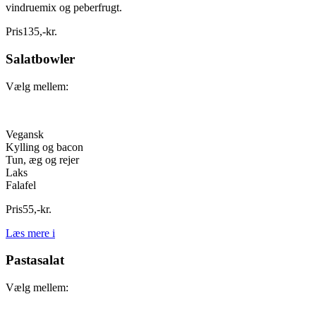
vindruemix og peberfrugt.
Pris
135
,
-
kr.
Salatbowler
Vælg mellem:
Vegansk
Kylling og bacon
Tun, æg og rejer
Laks
Falafel
Pris
55
,
-
kr.
Læs mere
i
Pastasalat
Vælg mellem: