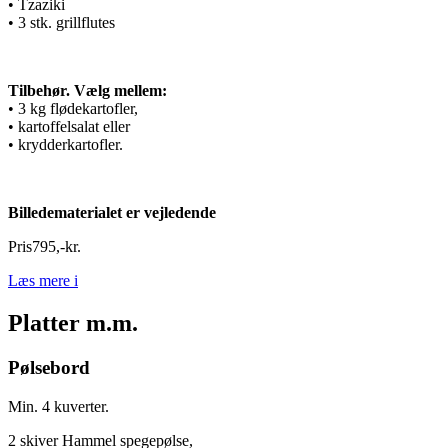
• Tzaziki
• 3 stk. grillflutes
Tilbehør. Vælg mellem:
• 3 kg flødekartofler,
• kartoffelsalat eller
• krydderkartofler.
Billedematerialet er vejledende
Pris
795
,
-
kr.
Læs mere
i
Platter m.m.
Pølsebord
Min. 4 kuverter.
2 skiver Hammel spegepølse,