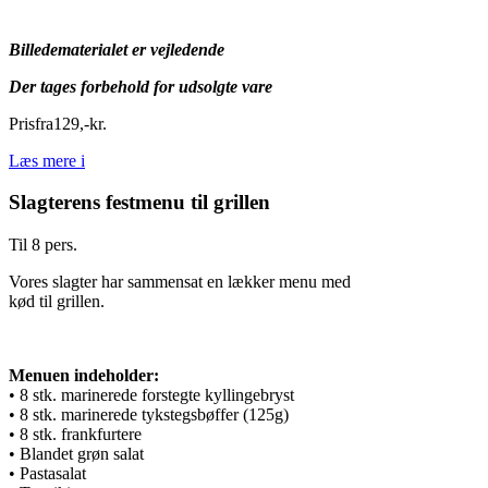
Billedematerialet er vejledende
Der tages forbehold for udsolgte vare
Pris
fra
129
,
-
kr.
Læs mere
i
Slagterens festmenu til grillen
Til 8 pers.
Vores slagter har sammensat en lækker menu med
kød til grillen.
Menuen indeholder:
• 8 stk. marinerede forstegte kyllingebryst
• 8 stk. marinerede tykstegsbøffer (125g)
• 8 stk. frankfurtere
• Blandet grøn salat
• Pastasalat