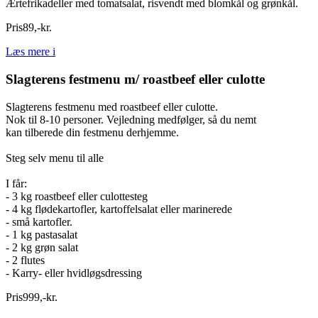
Ærtefrikadeller med tomatsalat, risvendt med blomkål og grønkål.
Pris
89
,
-
kr.
Læs mere
i
Slagterens festmenu m/ roastbeef eller culotte
Slagterens festmenu med roastbeef eller culotte.
Nok til 8-10 personer. Vejledning medfølger, så du nemt
kan tilberede din festmenu derhjemme.
Steg selv menu til alle
I får:
- 3 kg roastbeef eller culottesteg
- 4 kg flødekartofler, kartoffelsalat eller marinerede
- små kartofler.
- 1 kg pastasalat
- 2 kg grøn salat
- 2 flutes
- Karry- eller hvidløgsdressing
Pris
999
,
-
kr.