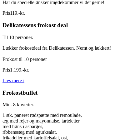
Har du specielle ønsker imødekommer vi det gerne!
Pris
119
,
-
kr.
Delikatessens frokost deal
Til 10 personer.
Lækker frokostdeal fra Delikatessen. Nemt og lækkert!
Frokost til 10 personer
Pris
1.199
,
-
kr.
Læs mere
i
Frokostbuffet
Min. 8 kuverter.
1 stk. paneret rødspætte med remoulade,
æg med rejer og mayonnaise, tarteletter
med høns i asparges,
ribbenssteg med agurksalat,
frikadeller med kartoffelsalat, ost,