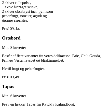
2 skiver rullepølse,
1 skive ålerøget skinke,
2 skiver oksebryst incl. pynt som
peberfrugt, tomater, agurk og
grønne asparges.
Pris
109
,
-
kr.
Ostebord
Min. 8 kuverter
Består af flere varianter fra vores delikatesse. Brie, Chili Gouda,
Primeo Vesterhavsost og blåskimmelost.
Hertil frugt og peberfrugter.
Pris
109
,
-
kr.
Tapas
Min. 6 kuverter.
Prøv en lækker Tapas fra Kvickly Kalundborg,