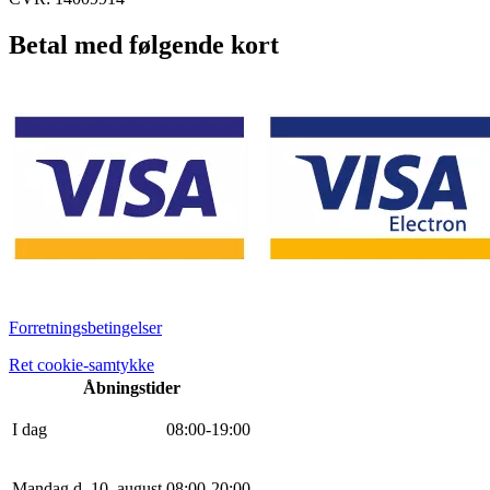
Betal med følgende kort
Forretningsbetingelser
Ret cookie-samtykke
Åbningstider
I dag
0
8
:
0
0
-
19
:
0
0
Mandag d. 10. august
0
8
:
0
0
-
20
:
0
0