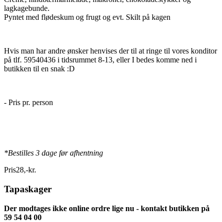
lagkagebunde.
Pyntet med flødeskum og frugt og evt. Skilt på kagen
Hvis man har andre ønsker henvises der til at ringe til vores konditor
på tlf. 59540436 i tidsrummet 8-13, eller I bedes komme ned i
butikken til en snak :D
- Pris pr. person
*Bestilles 3 dage før afhentning
Pris
28
,
-
kr.
Tapaskager
Der modtages ikke online ordre lige nu - kontakt butikken på
59 54 04 00