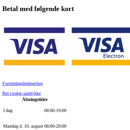
Betal med følgende kort
Forretningsbetingelser
Ret cookie-samtykke
Åbningstider
I dag
0
8
:
0
0
-
19
:
0
0
Mandag d. 10. august
0
8
:
0
0
-
20
:
0
0