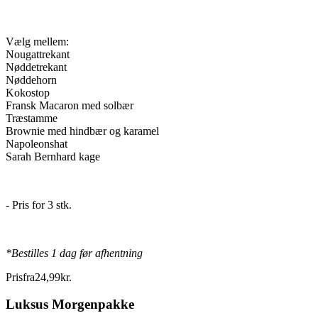
Vælg mellem:
Nougattrekant
Nøddetrekant
Nøddehorn
Kokostop
Fransk Macaron med solbær
Træstamme
Brownie med hindbær og karamel
Napoleonshat
Sarah Bernhard kage
- Pris for 3 stk.
*Bestilles 1 dag før afhentning
Pris
fra
24
,
99
kr.
Luksus Morgenpakke