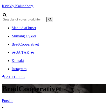
Kvickly Kalundborg
Mad ud af huset
Mustang Cykler
BrødCooperativet
🤩 JA TAK 🤩
Kontakt
Instagram
FACEBOOK
BrødCooperativet
Forside