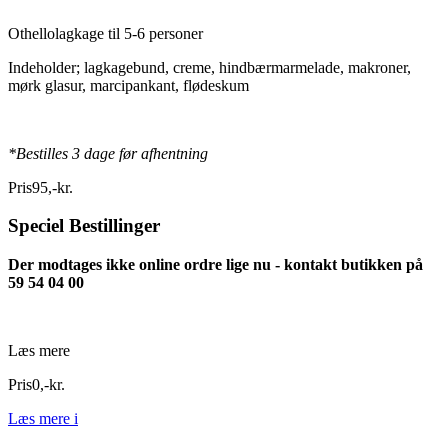
Othellolagkage til 5-6 personer
Indeholder; lagkagebund, creme, hindbærmarmelade, makroner,
mørk glasur, marcipankant, flødeskum
*Bestilles 3 dage før afhentning
Pris
95
,
-
kr.
Speciel Bestillinger
Der modtages ikke online ordre lige nu - kontakt butikken på
59 54 04 00
Læs mere
Pris
0
,
-
kr.
Læs mere
i