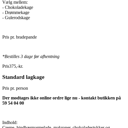
Vælg mellem:
- Chokoladekage
- Drømmekage
- Gulerodskage
Pris pr. bradepande
*Bestilles 3 dage før afhentning
Pris
375
,
-
kr.
Standard lagkage
Pris pr. person
Der modtages ikke online ordre lige nu - kontakt butikken på
59 54 04 00
Indhold:
Creme, hindbærmarmelade, makroner, chokoladestykker og