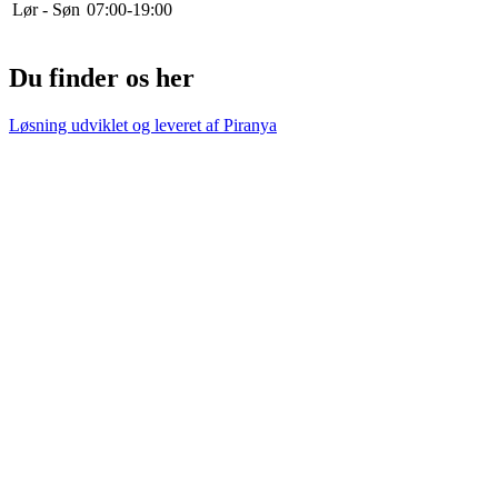
Lør - Søn
0
7
:
0
0
-
19
:
0
0
Du finder os her
Løsning udviklet og leveret af
Piranya