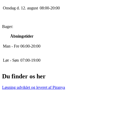
Onsdag d. 12. august
0
8
:
0
0
-
20
:
0
0
Bager:
Åbningstider
Man - Fre
0
6
:
0
0
-
20
:
0
0
Lør - Søn
0
7
:
0
0
-
19
:
0
0
Du finder os her
Løsning udviklet og leveret af
Piranya