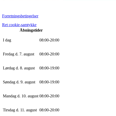
Forretningsbetingelser
Ret cookie-samtykke
Åbningstider
I dag
0
8
:
0
0
-
20
:
0
0
Fredag d. 7. august
0
8
:
0
0
-
20
:
0
0
Lørdag d. 8. august
0
8
:
0
0
-
19
:
0
0
Søndag d. 9. august
0
8
:
0
0
-
19
:
0
0
Mandag d. 10. august
0
8
:
0
0
-
20
:
0
0
Tirsdag d. 11. august
0
8
:
0
0
-
20
:
0
0