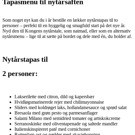
Tapasmenu til nytårsaften
Som noget nyt kan du i år bestille en lækker nytårstapas til to
personer – perfekt til en hyggelig og smagfuld start på det nye år.
Nyd den til Kongens nytårstale, som natmad, eller som en alternativ
nytårsmenu – lige til at sætte på bordet og dele med én, du holder af.
Nytårstapas til
2 personer:
Lakserilette med citron, dild og kapersbær
Hvidløgsmarinerede rejer med chilimayonnaise
Sliders med koldrøget laks, hollandaisesauce og sprød salat
Bresaola med grøn pesto og parmesanflager
Salami Milano med semidried tomater og artiskokcreme
Serranoskinke med oliventapenade og saltede mandler
Italienskinspireret paté med cornichoner
Rotterdam-ost og nødder med akaciehonning