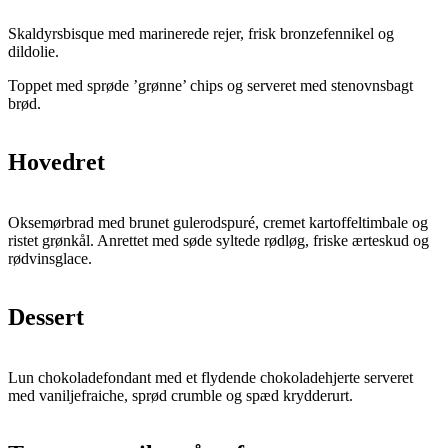
Skaldyrsbisque med marinerede rejer, frisk bronzefennikel og
dildolie.
Toppet med sprøde ’grønne’ chips og serveret med stenovnsbagt
brød.
Hovedret
Oksemørbrad med brunet gulerodspuré, cremet kartoffeltimbale og
ristet grønkål. Anrettet med søde syltede rødløg, friske ærteskud og
rødvinsglace.
Dessert
Lun chokoladefondant med et flydende chokoladehjerte serveret
med vaniljefraiche, sprød crumble og spæd krydderurt.