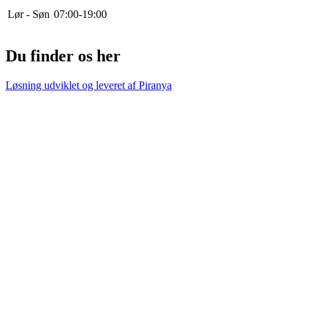
Lør - Søn
0
7
:
0
0
-
19
:
0
0
Du finder os her
Løsning udviklet og leveret af
Piranya