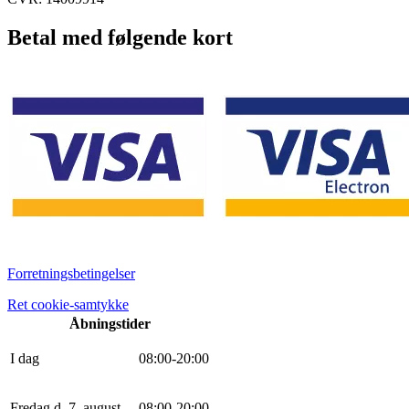
Betal med følgende kort
Forretningsbetingelser
Ret cookie-samtykke
Åbningstider
I dag
0
8
:
0
0
-
20
:
0
0
Fredag d. 7. august
0
8
:
0
0
-
20
:
0
0