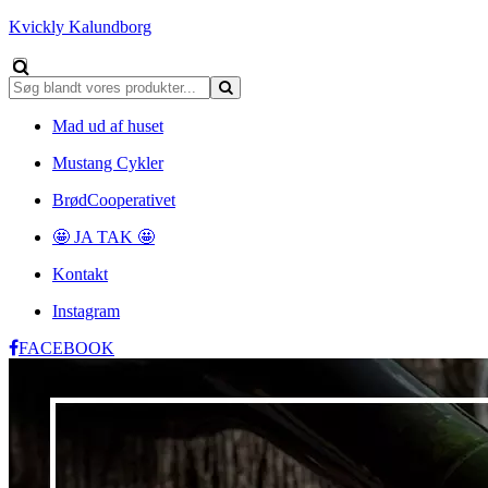
Kvickly Kalundborg
Mad ud af huset
Mustang Cykler
BrødCooperativet
🤩 JA TAK 🤩
Kontakt
Instagram
FACEBOOK