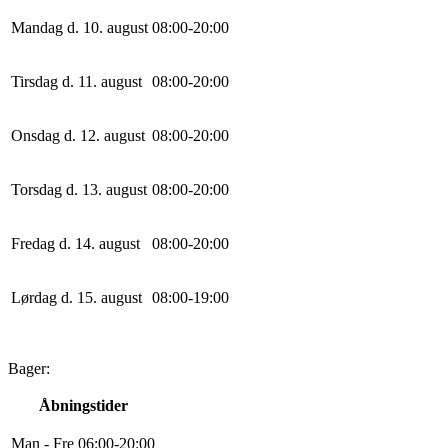
Mandag d. 10. august
0
8
:
0
0
-
20
:
0
0
Tirsdag d. 11. august
0
8
:
0
0
-
20
:
0
0
Onsdag d. 12. august
0
8
:
0
0
-
20
:
0
0
Torsdag d. 13. august
0
8
:
0
0
-
20
:
0
0
Fredag d. 14. august
0
8
:
0
0
-
20
:
0
0
Lørdag d. 15. august
0
8
:
0
0
-
19
:
0
0
Bager:
Åbningstider
Man - Fre
0
6
:
0
0
-
20
:
0
0