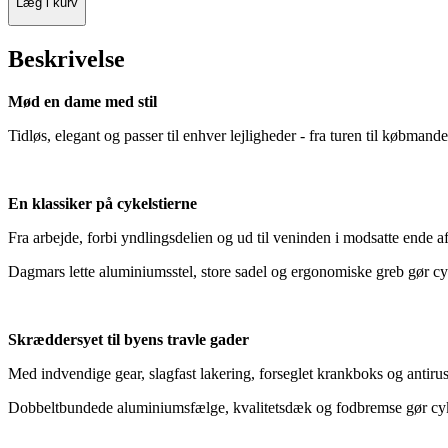
Læg i kurv
Beskrivelse
Mød en dame med stil
Tidløs, elegant og passer til enhver lejligheder - fra turen til købman
En klassiker på cykelstierne
Fra arbejde, forbi yndlingsdelien og ud til veninden i modsatte ende af
Dagmars lette aluminiumsstel, store sadel og ergonomiske greb gør cy
Skræddersyet til byens travle gader
Med indvendige gear, slagfast lakering, forseglet krankboks og antirus
Dobbeltbundede aluminiumsfælge, kvalitetsdæk og fodbremse gør cyklen