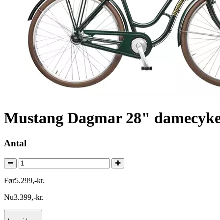
Mustang Dagmar 28" damecykel
Antal
Før
5.299
,
-
kr.
Nu
3.399
,
-
kr.