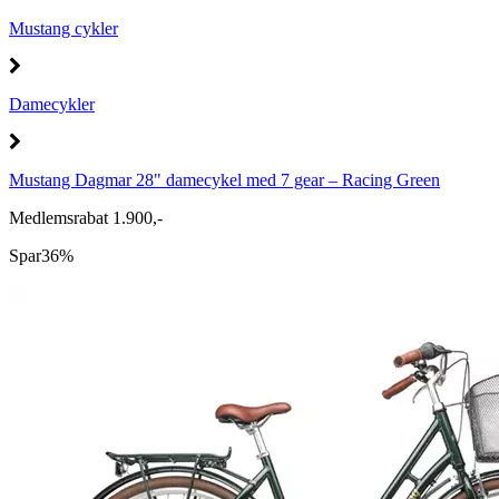
Mustang cykler
Damecykler
Mustang Dagmar 28" damecykel med 7 gear – Racing Green
Medlemsrabat 1.900,-
Spar
36%