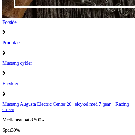
Forside
Produkter
Mustang cykler
Elcykler
Mustang Augusta Electric Center 28" elcykel med 7 gear – Racing
Green
Medlemsrabat 8.500,-
Spar
39%