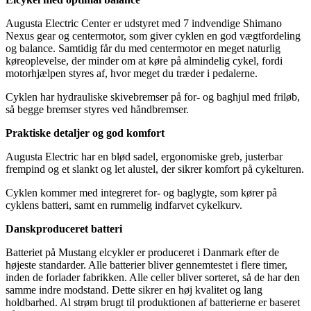
Augusta Electric Center er udstyret med 7 indvendige Shimano
Nexus gear og centermotor, som giver cyklen en god vægtfordeling
og balance. Samtidig får du med centermotor en meget naturlig
køreoplevelse, der minder om at køre på almindelig cykel, fordi
motorhjælpen styres af, hvor meget du træder i pedalerne.
Cyklen har hydrauliske skivebremser på for- og baghjul med friløb,
så begge bremser styres ved håndbremser.
Praktiske detaljer og god komfort
Augusta Electric har en blød sadel, ergonomiske greb, justerbar
frempind og et slankt og let alustel, der sikrer komfort på cykelturen.
Cyklen kommer med integreret for- og baglygte, som kører på
cyklens batteri, samt en rummelig indfarvet cykelkurv.
Danskproduceret batteri
Batteriet på Mustang elcykler er produceret i Danmark efter de
højeste standarder. Alle batterier bliver gennemtestet i flere timer,
inden de forlader fabrikken. Alle celler bliver sorteret, så de har den
samme indre modstand. Dette sikrer en høj kvalitet og lang
holdbarhed. Al strøm brugt til produktionen af batterierne er baseret