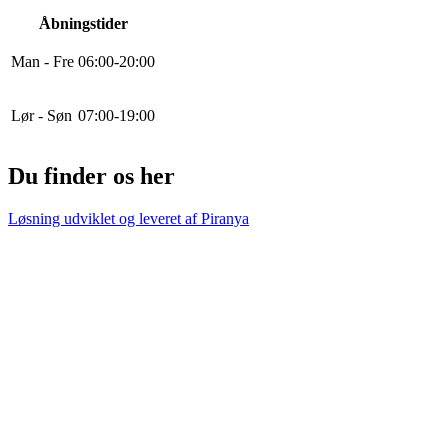
Åbningstider
Man - Fre
0
6
:
0
0
-
20
:
0
0
Lør - Søn
0
7
:
0
0
-
19
:
0
0
Du finder os her
Løsning udviklet og leveret af
Piranya