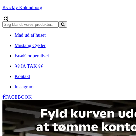
Kvickly Kalundborg
Mad ud af huset
Mustang Cykler
BrødCooperativet
🤩 JA TAK 🤩
Kontakt
Instagram
FACEBOOK