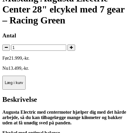
Center 28" elcykel med 7 gear
– Racing Green
Antal
Før
21.999
,
-
kr.
Nu
13.499
,
-
kr.
Læg i kurv
Beskrivelse
Augusta Electric med centermotor hjælper dig med det hårde
arbejde, så du kan tilbagelægge mange kilometer og bakker
uden at få unødig sved på panden.
Elcykel med optimal balance