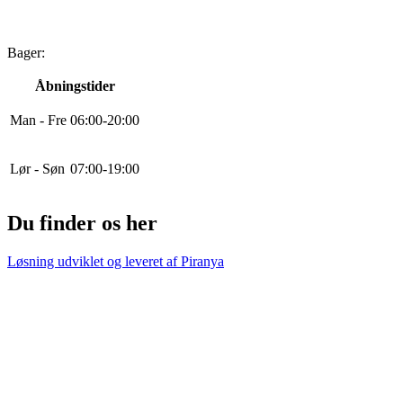
Bager:
Åbningstider
Man - Fre
0
6
:
0
0
-
20
:
0
0
Lør - Søn
0
7
:
0
0
-
19
:
0
0
Du finder os her
Løsning udviklet og leveret af
Piranya