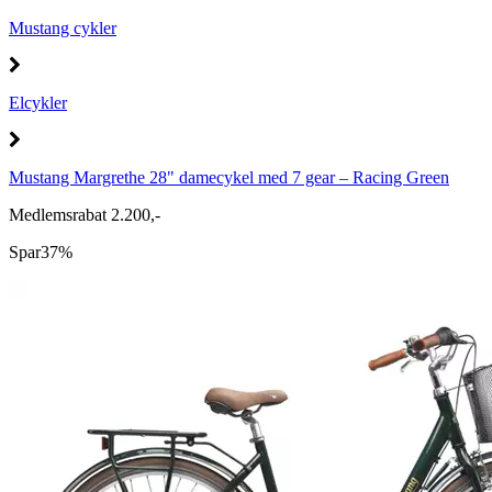
Mustang cykler
Elcykler
Mustang Margrethe 28" damecykel med 7 gear – Racing Green
Medlemsrabat 2.200,-
Spar
37%