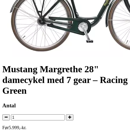
Mustang Margrethe 28"
damecykel med 7 gear – Racing
Green
Antal
Før
5.999
,
-
kr.