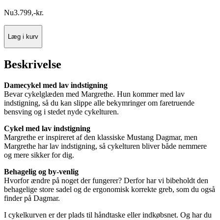
Nu
3.799
,
-
kr.
Læg i kurv
Beskrivelse
Damecykel med lav indstigning
Bevar cykelglæden med Margrethe. Hun kommer med lav
indstigning, så du kan slippe alle bekymringer om faretruende
bensving og i stedet nyde cykelturen.
Cykel med lav indstigning
Margrethe er inspireret af den klassiske Mustang Dagmar, men
Margrethe har lav indstigning, så cykelturen bliver både nemmere
og mere sikker for dig.
Behagelig og by-venlig
Hvorfor ændre på noget der fungerer? Derfor har vi bibeholdt den
behagelige store sadel og de ergonomisk korrekte greb, som du også
finder på Dagmar.
I cykelkurven er der plads til håndtaske eller indkøbsnet. Og har du