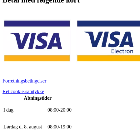
Forretningsbetingelser
Ret cookie-samtykke
Åbningstider
I dag
0
8
:
0
0
-
20
:
0
0
Lørdag d. 8. august
0
8
:
0
0
-
19
:
0
0