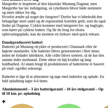
Margrethe er inspireret af den klassiske Mustang Dagmar, men
Margrethe har lav indstigning, så cykelturen bliver både nemmere
og mere sikker for dig.
Hvorfor ændre på noget der fungerer? Derfor har vi bibeholdt den
behagelige store sadel og de ergonomisk korrekte greb, som du også
finder på Dagmar. Cyklen kommer med integreret for- og baglygte,
som kører på cyklens batteri. Og får du brug for ekstra
opbevaringsplads, kan du montere en forkurv med quick release.
Danskproduceret batteri
Batteriet på Mustang elcykler er produceret i Danmark efter de
højeste standarder. Alle batterier bliver gennemtestet i flere timer,
inden de forlader fabrikken. Alle celler bliver sorteret, så de har den
samme indre modstand. Dette sikrer en høj kvalitet og lang
holdbarhed. Al strøm brugt til produktionen af batterierne er baseret
på vind- og/eller solenergi.
Batteriet er lige til at afmontere og tage med indenfor og oplade. En
fuld opladning tager 4-6 timer.
Aluminiumsstel – 3 års batterigaranti – 10 års stelgaranti – Op
til 50 km. pr. opladning