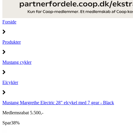
Forside
Produkter
Mustang cykler
Elcykler
Mustang Margrethe Electric 28" elcykel med 7 gear - Black
Medlemsrabat 5.500,-
Spar
38%