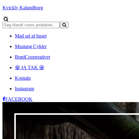
Kvickly Kalundborg
Mad ud af huset
Mustang Cykler
BrødCooperativet
🤩 JA TAK 🤩
Kontakt
Instagram
FACEBOOK