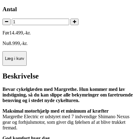
Antal
Før
14.499
,
-
kr.
Nu
8.999
,
-
kr.
Læg i kurv
Beskrivelse
Bevar cykelglæden med Margrethe. Hun kommer med lav
indstigning, så du kan slippe alle bekymringer om faretruende
bensving og i stedet nyde cykelturen.
Maksimal motorhjælp med et minimum af kræfter
Margrethe Electric er udstyret med 7 indvendige Shimano Nexus
gear og forhjulsmotor, som giver dig følelsen af at blive trukket
fremad.
God komfort hver dag