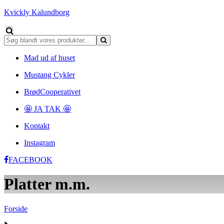
Kvickly Kalundborg
Mad ud af huset
Mustang Cykler
BrødCooperativet
🤩 JA TAK 🤩
Kontakt
Instagram
FACEBOOK
Platter m.m.
Forside