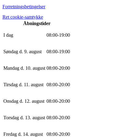
Forretningsbetingelser
Ret cookie-samtykke
Åbningstider
I dag
0
8
:
0
0
-
19
:
0
0
Søndag d. 9. august
0
8
:
0
0
-
19
:
0
0
Mandag d. 10. august
0
8
:
0
0
-
20
:
0
0
Tirsdag d. 11. august
0
8
:
0
0
-
20
:
0
0
Onsdag d. 12. august
0
8
:
0
0
-
20
:
0
0
Torsdag d. 13. august
0
8
:
0
0
-
20
:
0
0
Fredag d. 14. august
0
8
:
0
0
-
20
:
0
0