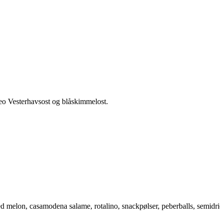
imeo Vesterhavsost og blåskimmelost.
ed melon, casamodena salame, rotalino, snackpølser, peberballs, semidrie