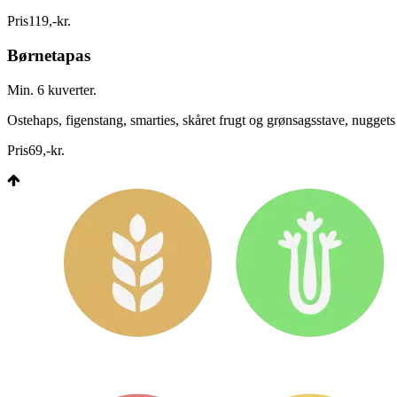
Pris
119
,
-
kr.
Børnetapas
Min. 6 kuverter.
Ostehaps, figenstang, smarties, skåret frugt og grønsagsstave, nugget
Pris
69
,
-
kr.