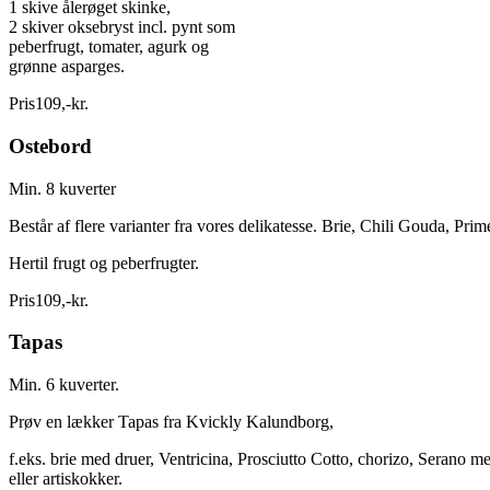
1 skive ålerøget skinke,
2 skiver oksebryst incl. pynt som
peberfrugt, tomater, agurk og
grønne asparges.
Pris
109
,
-
kr.
Ostebord
Min. 8 kuverter
Består af flere varianter fra vores delikatesse. Brie, Chili Gouda, Pr
Hertil frugt og peberfrugter.
Pris
109
,
-
kr.
Tapas
Min. 6 kuverter.
Prøv en lækker Tapas fra Kvickly Kalundborg,
f.eks. brie med druer, Ventricina, Prosciutto Cotto, chorizo, Serano m
eller artiskokker.