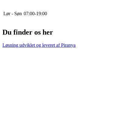
Lør - Søn
0
7
:
0
0
-
19
:
0
0
Du finder os her
Løsning udviklet og leveret af
Piranya