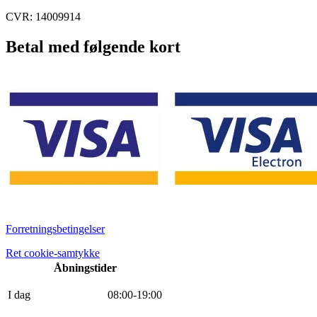
CVR: 14009914
Betal med følgende kort
Forretningsbetingelser
Ret cookie-samtykke
Åbningstider
I dag
0
8
:
0
0
-
19
:
0
0